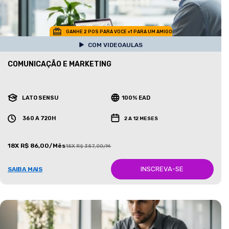
GANHE 2 POS PARA VOCE +1 PARA UM AMIGO
COM VIDEOAULAS
COMUNICAÇÃO E MARKETING
LATO SENSU
100% EAD
360 A 720H
2 A 12 MESES
18X R$ 86,00/Mês
18X R$ 387,00/Mês
INSCREVA-SE
SAIBA MAIS