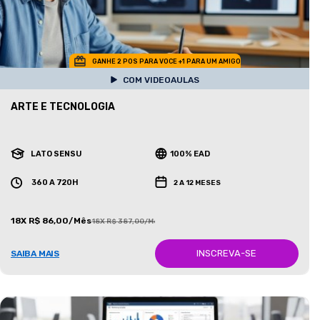
GANHE 2 POS PARA VOCE +1 PARA UM AMIGO
COM VIDEOAULAS
ARTE E TECNOLOGIA
LATO SENSU
100% EAD
360 A 720H
2 A 12 MESES
18X R$ 86,00/Mês
18X R$ 387,00/Mês
INSCREVA-SE
SAIBA MAIS