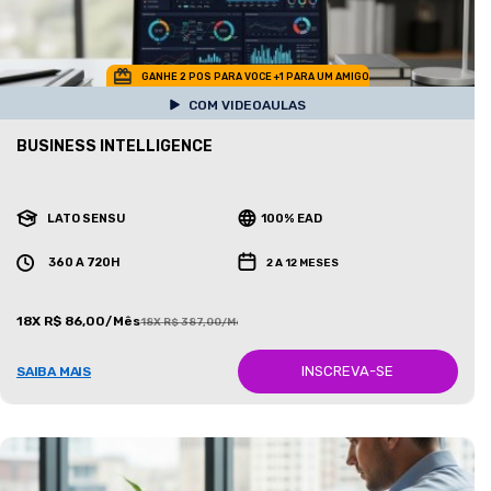
GANHE 2 POS PARA VOCE +1 PARA UM AMIGO
COM VIDEOAULAS
BUSINESS INTELLIGENCE
LATO SENSU
100% EAD
360 A 720H
2 A 12 MESES
18X R$ 86,00/Mês
18X R$ 387,00/Mês
INSCREVA-SE
SAIBA MAIS