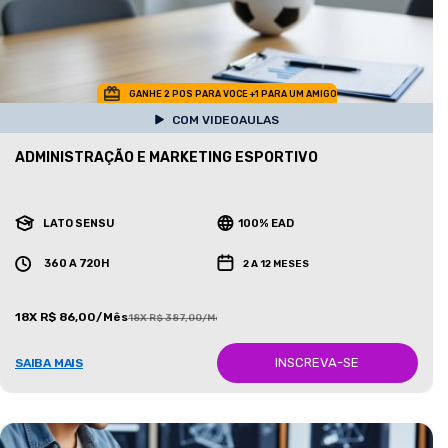
GANHE 2 POS PARA VOCE +1 PARA UM AMIGO
COM VIDEOAULAS
ADMINISTRAÇÃO E MARKETING ESPORTIVO
LATO SENSU
100% EAD
360 A 720H
2 A 12 MESES
18X R$ 86,00/Mês
18X R$ 387,00/Mês
INSCREVA-SE
SAIBA MAIS