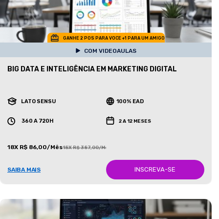
GANHE 2 POS PARA VOCE +1 PARA UM AMIGO
COM VIDEOAULAS
BIG DATA E INTELIGÊNCIA EM MARKETING DIGITAL
LATO SENSU
100% EAD
360 A 720H
2 A 12 MESES
18X R$ 86,00/Mês
18X R$ 387,00/Mês
INSCREVA-SE
SAIBA MAIS