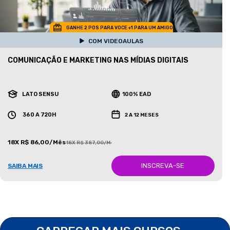
GANHE 2 POS PARA VOCE +1 PARA UM AMIGO
COM VIDEOAULAS
COMUNICAÇÃO E MARKETING NAS MÍDIAS DIGITAIS
LATO SENSU
100% EAD
360 A 720H
2 A 12 MESES
18X R$ 86,00/Mês
18X R$ 387,00/Mês
INSCREVA-SE
SAIBA MAIS