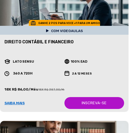
GANHE 2 POS PARA VOCE +1 PARA UM AMIGO
COM VIDEOAULAS
DIREITO CONTÁBIL E FINANCEIRO
LATO SENSU
100% EAD
360 A 720H
2 A 12 MESES
18X R$ 86,00/Mês
18X R$ 387,00/Mês
INSCREVA-SE
SAIBA MAIS