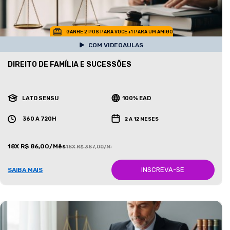
GANHE 2 POS PARA VOCE +1 PARA UM AMIGO
COM VIDEOAULAS
DIREITO DE FAMÍLIA E SUCESSÕES
LATO SENSU
100% EAD
360 A 720H
2 A 12 MESES
18X R$ 86,00/Mês
18X R$ 387,00/Mês
INSCREVA-SE
SAIBA MAIS