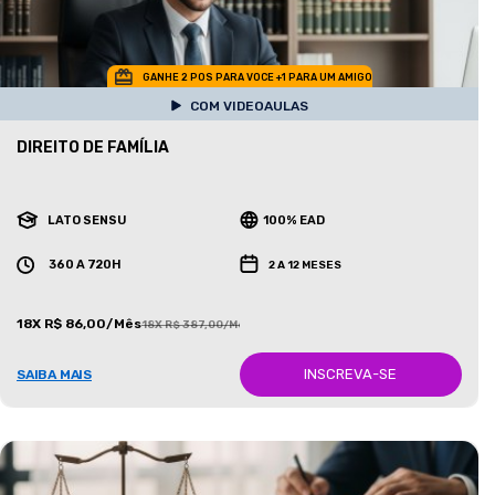
GANHE 2 POS PARA VOCE +1 PARA UM AMIGO
COM VIDEOAULAS
DIREITO DE FAMÍLIA
LATO SENSU
100% EAD
360 A 720H
2 A 12 MESES
18X R$ 86,00/Mês
18X R$ 387,00/Mês
INSCREVA-SE
SAIBA MAIS