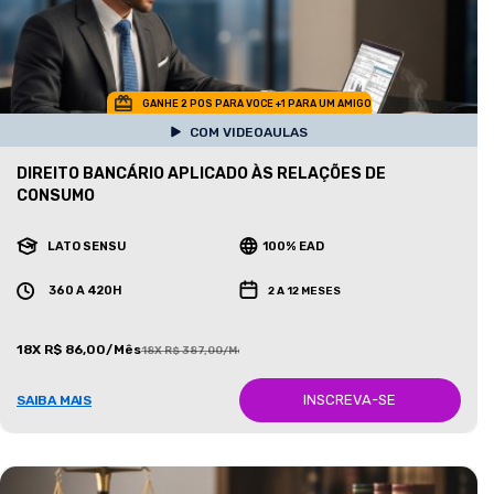
GANHE 2 POS PARA VOCE +1 PARA UM AMIGO
COM VIDEOAULAS
DIREITO BANCÁRIO APLICADO ÀS RELAÇÕES DE
CONSUMO
LATO SENSU
100% EAD
360 A 420H
2 A 12 MESES
18X R$ 86,00/Mês
18X R$ 387,00/Mês
INSCREVA-SE
SAIBA MAIS