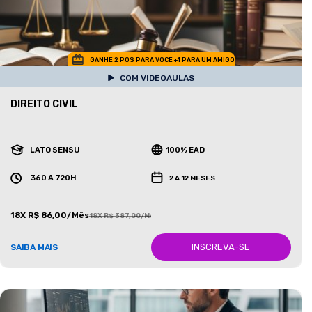
GANHE 2 POS PARA VOCE +1 PARA UM AMIGO
COM VIDEOAULAS
DIREITO CIVIL
LATO SENSU
100% EAD
360 A 720H
2 A 12 MESES
18X R$ 86,00/Mês
18X R$ 387,00/Mês
INSCREVA-SE
SAIBA MAIS