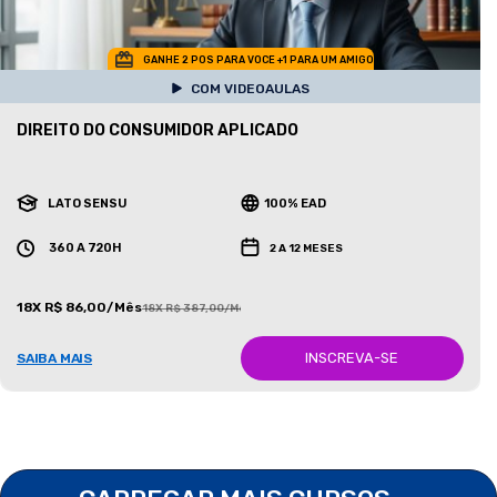
GANHE 2 POS PARA VOCE +1 PARA UM AMIGO
COM VIDEOAULAS
DIREITO DO CONSUMIDOR APLICADO
LATO SENSU
100% EAD
360 A 720H
2 A 12 MESES
18X R$ 86,00/Mês
18X R$ 387,00/Mês
INSCREVA-SE
SAIBA MAIS